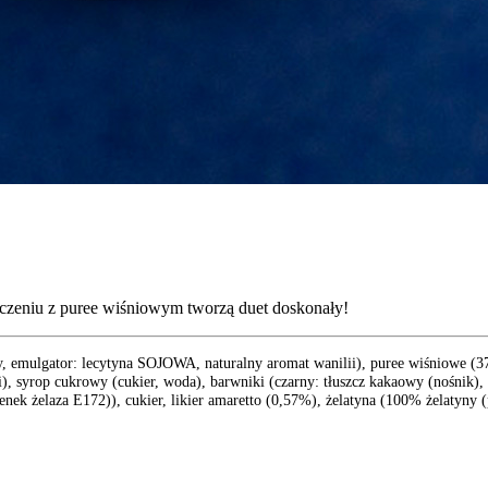
ączeniu z puree wiśniowym tworzą duet doskonały!
y, emulgator: lecytyna SOJOWA, naturalny aromat wanilii), puree wiśniowe (
, syrop cukrowy (cukier, woda), barwniki (czarny: tłuszcz kakaowy (nośnik),
enek żelaza E172)), cukier, likier amaretto (0,57%), żelatyna (100% żelatyny