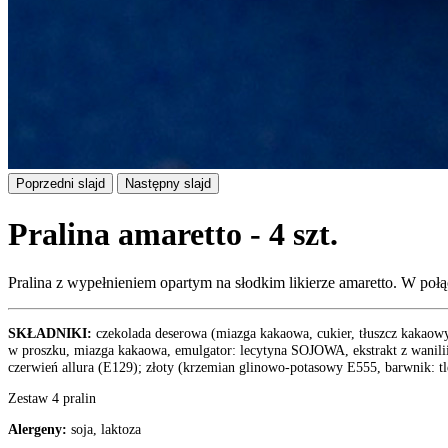
Poprzedni slajd
Następny slajd
Pralina amaretto - 4 szt.
Pralina z wypełnieniem opartym na słodkim likierze amaretto. W poł
SKŁADNIKI:
czekolada deserowa (miazga kakaowa, cukier, tłuszcz kakaow
w proszku, miazga kakaowa, emulgator: lecytyna SOJOWA, ekstrakt z wanilii)
czerwień allura (E129); złoty (krzemian glinowo-potasowy E555, barwnik: tl
Zestaw 4 pralin
Alergeny:
soja, laktoza